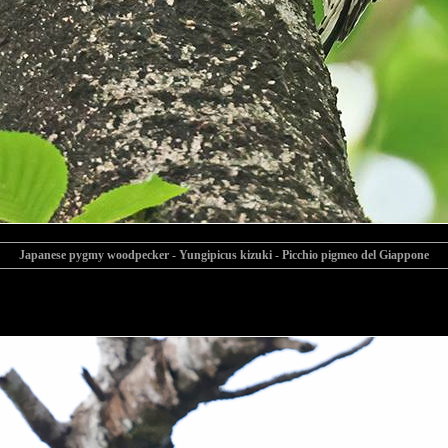
Japanese pygmy woodpecker - Yungipicus kizuki - Picchio pigmeo del Giappone