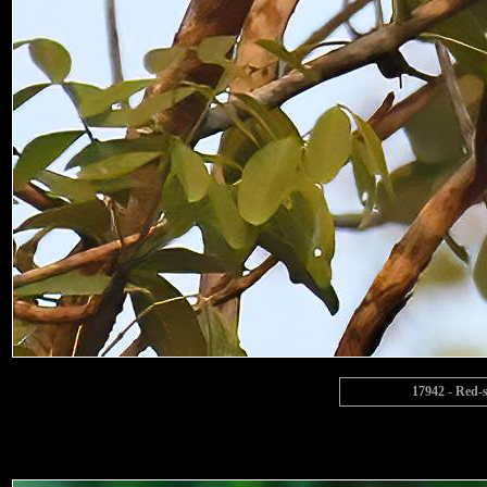
17942 - Red-